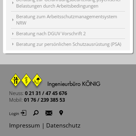
Belastungen durch Arbeitsbedingungen
Beratung zum Arbeitsschutzmanagementsystem
NRW
Beratung nach DGUV Vorschrift 2
Beratung zur persönlichen Schutzausrüstung (PSA)
Neuss:
0 21 31 / 47 45 676
Mobil:
01 76 / 239 385 53
į
ř
Ś
ś
Login
Impressum
|
Datenschutz